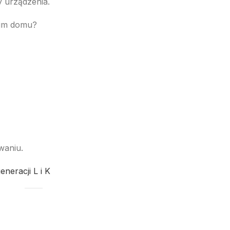
y urządzenia.
oim domu?
waniu.
eracji L i K