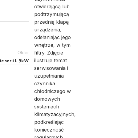
Older
c serii L 9kW