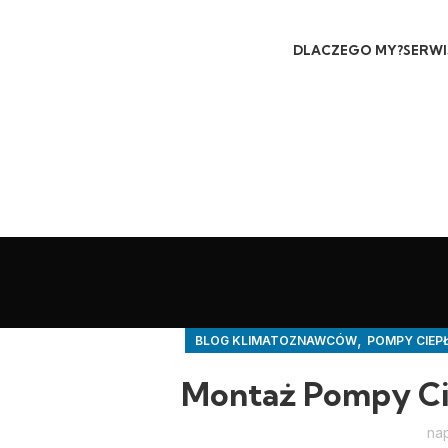
DLACZEGO MY?
SERWI
,
BLOG KLIMATOZNAWCÓW
POMPY CIEPŁ
Montaż Pompy Cie
na