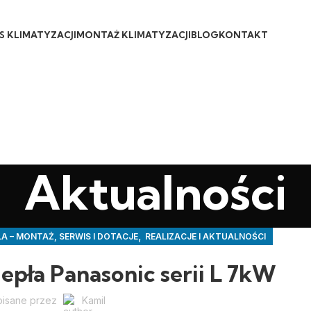
S KLIMATYZACJI
MONTAŻ KLIMATYZACJI
BLOG
KONTAKT
Aktualności
,
A – MONTAŻ, SERWIS I DOTACJE
REALIZACJE I AKTUALNOŚCI
pła Panasonic serii L 7kW
pisane przez
Kamil