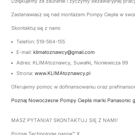
Dziękujemy za zaufanie i życzymy bezawaryjnej prac
Zastanawiasz się nad montażem Pompy Ciepła w sw
Skontaktuj się z nami:
Telefon: 519-564-155
E-mail:
klimatoznawcy@gmail.com
Adres: KLIMAtoznawcy, Suwałki, Noniewicza 99
Strona:
www.KLIMAtoznawcy.pl
Oferujemy pomoc w dofinansowaniu oraz prefinanso
Poznaj Nowoczesne Pompy Ciepła marki Panasonic gen
MASZ PYTANIA? SKONTAKTUJ SIĘ Z NAMI!
Poznaj Technologię nanoe™ X