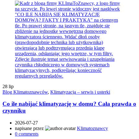
28
lip
Blog Klimatoznawców
,
Klimatyzacja – serwis i usterki
Co ile nabijać klimatyzację w domu? Cała prawda o
czynniku
2026-07-27
napisane przez
Klimatoznawcy
0
comments